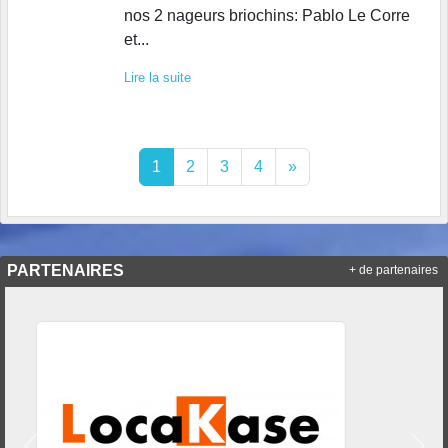
nos 2 nageurs briochins: Pablo Le Corre
et...
Lire la suite
1
2
3
4
»
PARTENAIRES
+ de partenaires