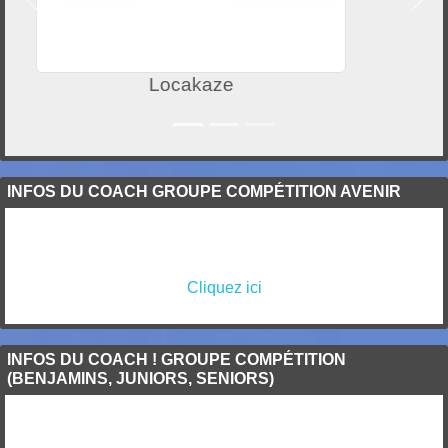
Précedent
Suiv
Mairie de Saint-Brieuc
INFOS DU COACH GROUPE COMPÉTITION AVENIR
Cliquez ici
INFOS DU COACH ! GROUPE COMPÉTITION
(BENJAMINS, JUNIORS, SENIORS)