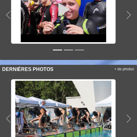
Précedent
Sui
DERNIÈRES PHOTOS
+ de photos
Précedent
Sui