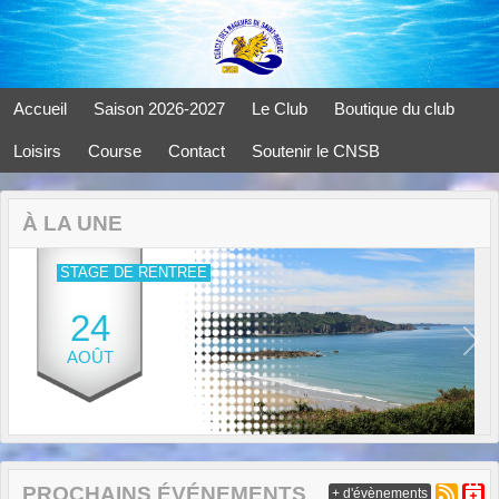
Panneau de gestion des cookies
Accueil
Saison 2026-2027
Le Club
Boutique du club
Loisirs
Course
Contact
Soutenir le CNSB
À LA UNE
STAGE DE RENTREE
24
Previous
Next
AOÛT
PROCHAINS ÉVÉNEMENTS
+ d'évènements