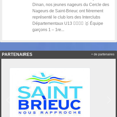
Dinan, nos jeunes nageurs du Cercle des
Nageurs de Saint-Brieuc ont fièrement
représenté le club lors des Interclubs
Départementaux U13 🏊‍♂️🏊‍♀️ 🥇 Équipe
garçons 1 – 1re...
PARTENAIRES
+ de partenaires
Précedent
Suiv