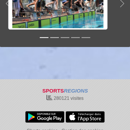
Précedent
Sui
SPORTS
REGIONS
280121
visites