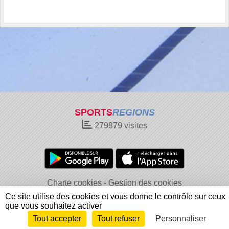
SPORTS
REGIONS
279879
visites
Charte cookies
Gestion des cookies
Informations légales
Signaler un contenu inapproprié
Ce site utilise des cookies et vous donne le contrôle sur ceux
que vous souhaitez activer
Tout accepter
Tout refuser
Personnaliser
Envie de participer ?
Connexion