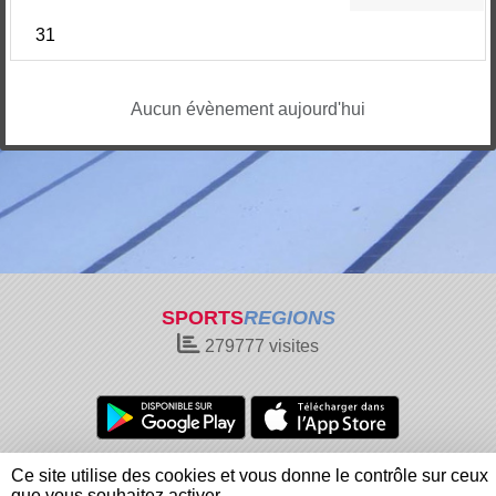
31
Aucun évènement aujourd'hui
SPORTS
REGIONS
279777
visites
Charte cookies
Gestion des cookies
Ce site utilise des cookies et vous donne le contrôle sur ceux
Informations légales
Signaler un contenu inapproprié
que vous souhaitez activer